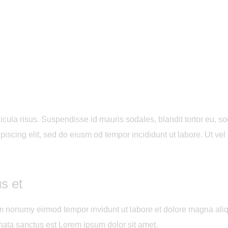
ula risus. Suspendisse id mauris sodales, blandit tortor eu, sodal
scing elit, sed do eiusm od tempor incididunt ut labore. Ut vel pl
s et
iam nonumy eirmod tempor invidunt ut labore et dolore magna ali
mata sanctus est Lorem ipsum dolor sit amet.