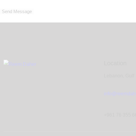
Send Message
Location
Lebanon, Gulf
info@reemdah
+961 76 355 6